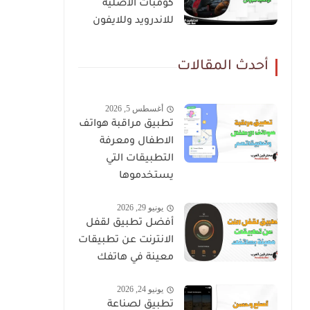
كومبات الأصلية
للاندرويد وللايفون
أحدث المقالات
أغسطس 5, 2026
تطبيق مراقبة هواتف
الاطفال ومعرفة
التطبيقات التي
يستخدموها
يونيو 29, 2026
أفضل تطبيق لقفل
الانترنت عن تطبيقات
معينة في هاتفك
يونيو 24, 2026
تطبيق لصناعة