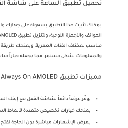
تحميل تطبيق الساعة على شاشة ال
يمكنك تثبيت هذا التطبيق بسهولة على جهازك و
الهواتف والأجهزة اللوحية، ولتنزيل تطبيق Always On AMOLED للاندرويد من
مناسب لمختلف الفئات العمرية، ويمنحك طريقة 
والمعلومات بشكل مستمر، مما يجعله خياراً منا
مميزات تطبيق Always On AMOLED
يوفّر عرضاً دائماً لشاشة القفل مع إبقاء ال
يمنحك خيارات تخصيص متعددة لأنماط السا
يعرض الإشعارات مباشرة دون الحاجة لفتح ا